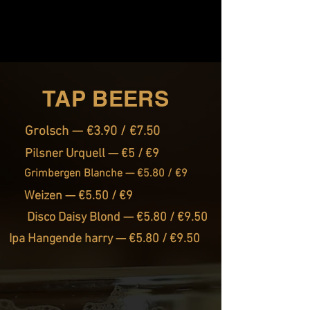
TAP BEERS
Grolsch — €3.90 / €7.50
Pilsner Urquell — €5 / €9
Grimbergen Blanche — €5.80 / €9
Weizen — €5.50 / €9
Disco Daisy Blond — €5.80 / €9.50
Ipa Hangende harry — €5.80 / €9.50